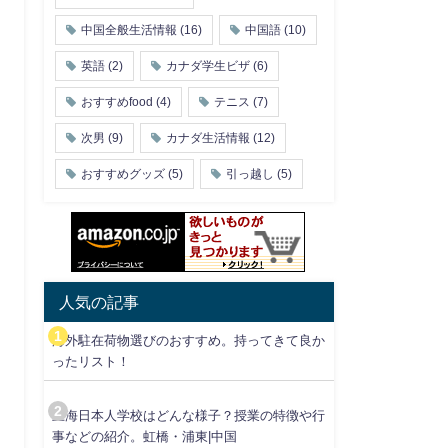
中国全般生活情報
(16)
中国語
(10)
英語
(2)
カナダ学生ビザ
(6)
おすすめfood
(4)
テニス
(7)
次男
(9)
カナダ生活情報
(12)
おすすめグッズ
(5)
引っ越し
(5)
人気の記事
海外駐在荷物選びのおすすめ。持ってきて良か
ったリスト！
上海日本人学校はどんな様子？授業の特徴や行
事などの紹介。虹橋・浦東|中国