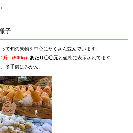
。。
様子
よって旬の果物を中心にたくさん並んでいます。
。
1斤 （500g）
あたり〇〇元
と値札に表示されてます。
ウ、冬手前はみかん。