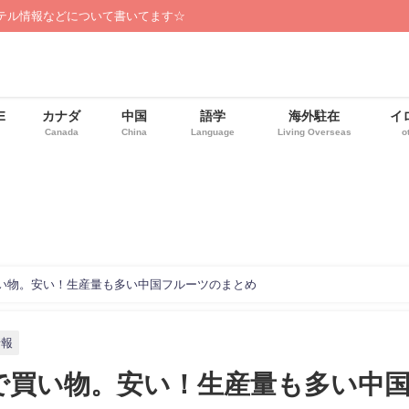
テル情報などについて書いてます☆
E
カナダ
中国
語学
海外駐在
イ
Canada
China
Language
Living Overseas
o
い物。安い！生産量も多い中国フルーツのまとめ
情報
で買い物。安い！生産量も多い中