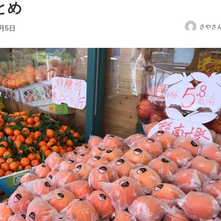
とめ
さやさ
3月5日