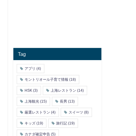
Tag
アプリ
(4)
モントリオール子育て情報
(18)
HSK
(3)
上海レストラン
(14)
上海観光
(15)
長男
(13)
厳選レストラン
(4)
スイーツ
(8)
キッズ
(19)
旅行記
(19)
カナダ確定申告
(5)