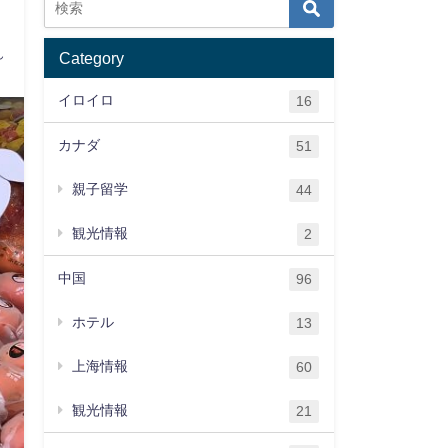
ん
Category
イロイロ
16
カナダ
51
親子留学
44
観光情報
2
中国
96
ホテル
13
上海情報
60
観光情報
21